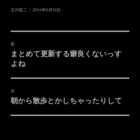
投
投
立川笑二
2014年6月16日
稿
稿
者
日:
投
前
稿
まとめて更新する癖良くないっす
前
の
よね
ナ
投
ビ
稿:
ゲ
次
朝から散歩とかしちゃったりして
次
ー
の
シ
投
稿:
ョ