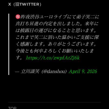
ン
X（旧TWITTER）
昨夜渋谷ユーロライブにて弟子笑二に
真打ち昇進の内定を出しました。来年に
は披露目の運びになることと思います。
これまで笑二に頂いた温かいご支援に深
く感謝します。ありがとうございます。
今後とも何卒よろしくお願いいたしま
す。
https://t.co/zwpfAtZj6k
— 立川談笑 (@danshou)
April 9, 2026
TOP