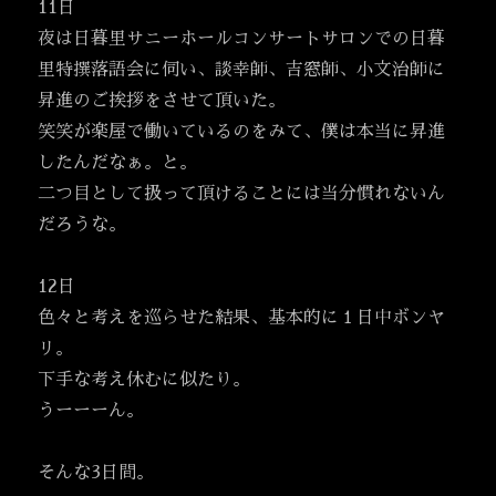
11日
夜は日暮里サニーホールコンサートサロンでの日暮
里特撰落語会に伺い、談幸師、吉窓師、小文治師に
昇進のご挨拶をさせて頂いた。
笑笑が楽屋で働いているのをみて、僕は本当に昇進
したんだなぁ。と。
二つ目として扱って頂けることには当分慣れないん
だろうな。
12日
色々と考えを巡らせた結果、基本的に１日中ボンヤ
リ。
下手な考え休むに似たり。
うーーーん。
そんな3日間。