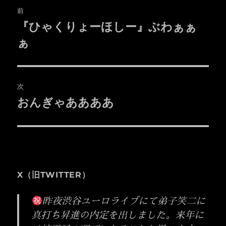
投
前
稿
『ひゃくりょーほしー』ぶわぁぁ
前
の
ぁ
ナ
投
ビ
稿:
ゲ
次
おんぎゃああああ
次
ー
の
シ
投
稿:
ョ
ン
X（旧TWITTER）
昨夜渋谷ユーロライブにて弟子笑二に
真打ち昇進の内定を出しました。来年に