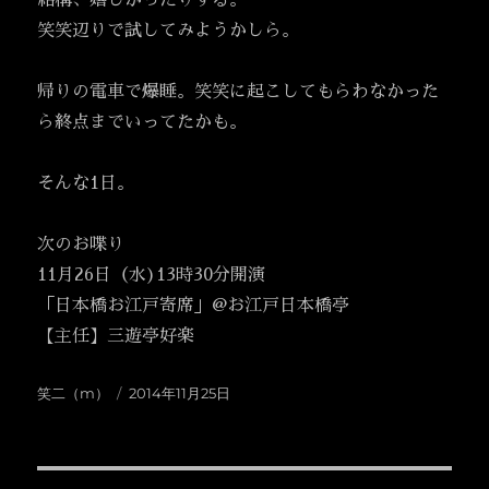
結構、嬉しかったりする。
笑笑辺りで試してみようかしら。
帰りの電車で爆睡。笑笑に起こしてもらわなかった
ら終点までいってたかも。
そんな1日。
次のお喋り
11月26日（水)13時30分開演
「日本橋お江戸寄席」@お江戸日本橋亭
【主任】三遊亭好楽
投
投
笑二（m）
2014年11月25日
稿
稿
者
日: