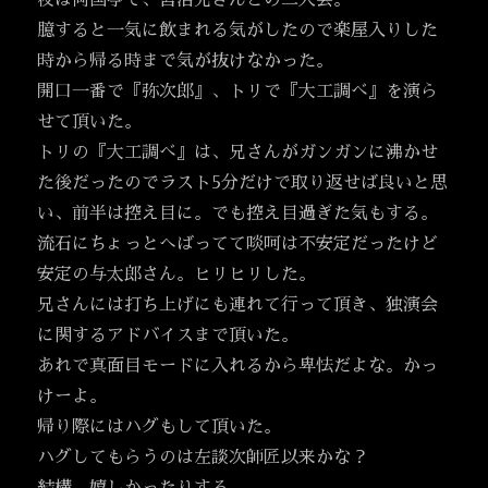
夜は両国亭で、宮治兄さんとの二人会。
臆すると一気に飲まれる気がしたので楽屋入りした
時から帰る時まで気が抜けなかった。
開口一番で『弥次郎』、トリで『大工調べ』を演ら
せて頂いた。
トリの『大工調べ』は、兄さんがガンガンに沸かせ
た後だったのでラスト5分だけで取り返せば良いと思
い、前半は控え目に。でも控え目過ぎた気もする。
流石にちょっとへばってて啖呵は不安定だったけど
安定の与太郎さん。ヒリヒリした。
兄さんには打ち上げにも連れて行って頂き、独演会
に関するアドバイスまで頂いた。
あれで真面目モードに入れるから卑怯だよな。かっ
けーよ。
帰り際にはハグもして頂いた。
ハグしてもらうのは左談次師匠以来かな？