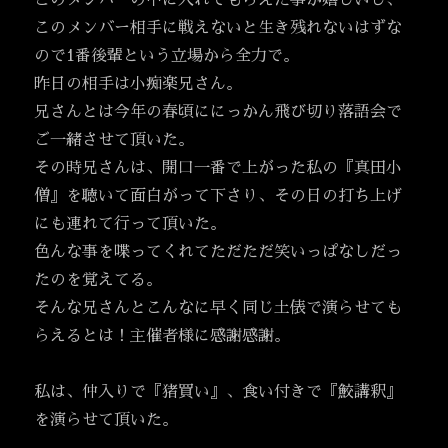
このメンバーの中に入れてもらえた事が嬉しいし、
このメンバー相手に戦えないと生き残れないはずな
ので1番後輩という立場から全力で。
昨日の相手は小痴楽兄さん。
兄さんとは今年の春頃ににっかん飛び切り落語会で
ご一緒させて頂いた。
その時兄さんは、開口一番で上がった私の『真田小
僧』を聴いて面白がって下さり、その日の打ち上げ
にも連れて行って頂いた。
色んな事を喋ってくれてただただ笑いっぱなしだっ
たのを覚えてる。
そんな兄さんとこんなに早く同じ土俵で演らせても
らえるとは！主催者様に感謝感謝。
私は、仲入りで『猪買い』、食い付きで『鮫講釈』
を演らせて頂いた。