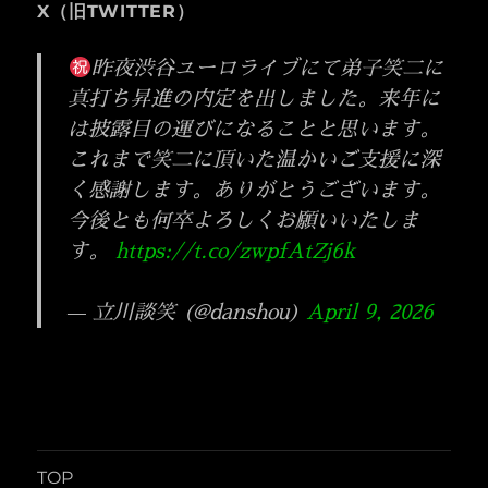
ン
X（旧TWITTER）
昨夜渋谷ユーロライブにて弟子笑二に
真打ち昇進の内定を出しました。来年に
は披露目の運びになることと思います。
これまで笑二に頂いた温かいご支援に深
く感謝します。ありがとうございます。
今後とも何卒よろしくお願いいたしま
す。
https://t.co/zwpfAtZj6k
— 立川談笑 (@danshou)
April 9, 2026
TOP