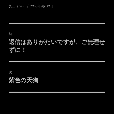
投
投
笑二（m）
2016年9月30日
稿
稿
者
日:
投
前
稿
返信はありがたいですが、ご無理せ
前
の
ずに！
ナ
投
ビ
稿:
ゲ
次
紫色の天狗
次
ー
の
シ
投
稿:
ョ