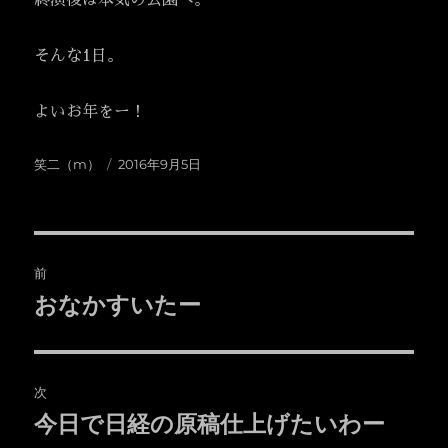
終演後は本気の公園へ。
そんな1日。
よいお年をー！
投
投
笑二（m）
2016年9月5日
稿
稿
者
日:
投
前
稿
おなかすいたー
前
の
ナ
投
ビ
稿:
次
ゲ
今日で日経の原稿仕上げたいわー
次