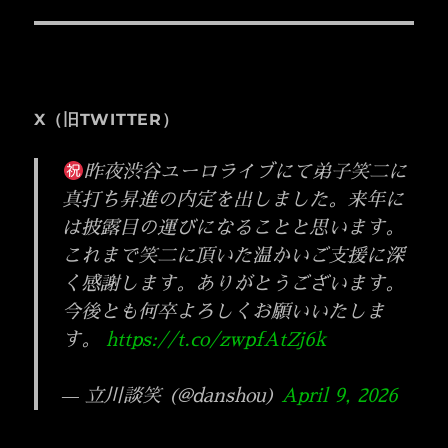
の
ー
投
シ
稿:
ョ
X（旧TWITTER）
ン
昨夜渋谷ユーロライブにて弟子笑二に
真打ち昇進の内定を出しました。来年に
は披露目の運びになることと思います。
これまで笑二に頂いた温かいご支援に深
く感謝します。ありがとうございます。
今後とも何卒よろしくお願いいたしま
す。
https://t.co/zwpfAtZj6k
— 立川談笑 (@danshou)
April 9, 2026