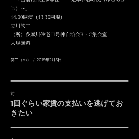
・「出前寄席in多摩住 ～一足早い春ぬ風（はるぬか
じ）～」
14:00開演（13:30開場）
立川笑二
（所）多摩川住宅口号棟自治会B・C集会室
入場無料
投
投
笑二（m）
2015年2月5日
稿
稿
者
日:
投
前
稿
1回ぐらい家賃の支払いを逃げてお
前
の
きたい
ナ
投
ビ
稿: