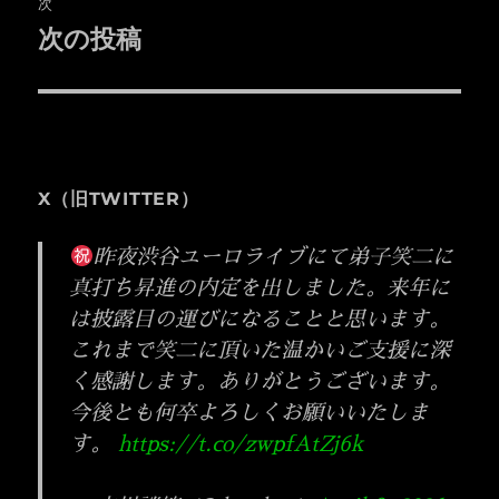
ゲ
次
次の投稿
次
ー
の
シ
投
稿:
ョ
ン
X（旧TWITTER）
昨夜渋谷ユーロライブにて弟子笑二に
真打ち昇進の内定を出しました。来年に
は披露目の運びになることと思います。
これまで笑二に頂いた温かいご支援に深
く感謝します。ありがとうございます。
今後とも何卒よろしくお願いいたしま
す。
https://t.co/zwpfAtZj6k