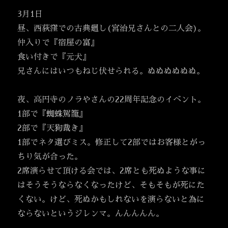
3月1日
昼、西荻窪での古典廻し(宮治兄さんとの二人会)。
仲入りで『宿屋の富』
食い付きで『元犬』
兄さんにはいつもねじ伏せられる。ぬぬぬぬぬぬ。
夜、高円寺のノラやさんの22周年記念のイベント。
1部で『蜘蛛駕籠』
2部で『天狗裁き』
1部でネタ選びミス。修正して2部ではお客様とがっ
ちり気が合った。
2席演らせて頂ける会では、2席とも死ぬような事に
はそうそうならなくなったけど、そもそもが死にた
くない。けど、死ぬかもしれないを演らないと為に
ならないというジレンマ。んんんんん。