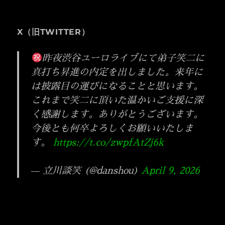
シ
稿:
ョ
X（旧TWITTER）
ン
昨夜渋谷ユーロライブにて弟子笑二に
真打ち昇進の内定を出しました。来年に
は披露目の運びになることと思います。
これまで笑二に頂いた温かいご支援に深
く感謝します。ありがとうございます。
今後とも何卒よろしくお願いいたしま
す。
https://t.co/zwpfAtZj6k
— 立川談笑 (@danshou)
April 9, 2026