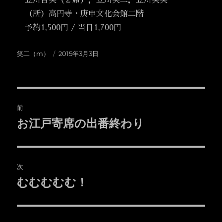
立川吉笑（２席），立川笑二，立川笑笑
（所）高円寺・庚申文化会館二階
予約1,500円 / 当日1,700円
投
投
笑二（m）
2015年3月3日
稿
稿
者
日:
投
前
稿
お江戸寄席の出番終わり
前
の
ナ
投
ビ
稿:
次
ゲ
むむむむむ！
次
の
ー
投