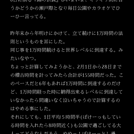
6日に演る『錦の袈裟』がいよいよ、ギリギリ間に合
うかどうかの瀬戸際となり毎日公園やカラオケでひ
ーひー言ってる。
昨年末から年明けにかけて、立て続けに1万時間の法
則というものを耳にした。
同じ事を1万時間続けると世界レベルに到達する。み
たいなやつ。
ちょっと計算してみようかと、2月1日から28日まで
の稽古時間を計ってみたら合計が155時間だった。こ
のペースだと6年もあれば1万時間に到達するのだけ
ど、1万時間経った時に納得出来るレベルに到達して
いなかったら間違いなく泣いちゃうので計算するの
はやめる事にした。
それにしても、1日平均５時間半(ぼけーっもしてい
る時間を入れたら8時間近く)も公園で過ごしてる大