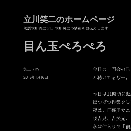
立川笑二のホームページ
落語立川流二ツ目 立川笑二の情報をお伝えします
目ん玉ぺろぺろ
投
笑二（m）
今日の一門会のＢ
稿
投
2015年1月16日
と聴いてるなー。
者
稿
日:
昨日は11時頃に
ぽつぽつ作業をし
夜は、日暮里サニ
談吉兄、吉笑兄、
私は仲入りで『宿