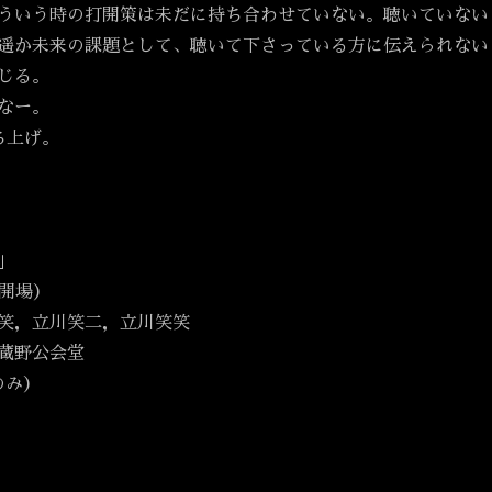
ういう時の打開策は未だに持ち合わせていない。聴いていない
遥か未来の課題として、聴いて下さっている方に伝えられない
じる。
なー。
ち上げ。
」
30開場）
笑，立川笑二，立川笑笑
蔵野公会堂
のみ）