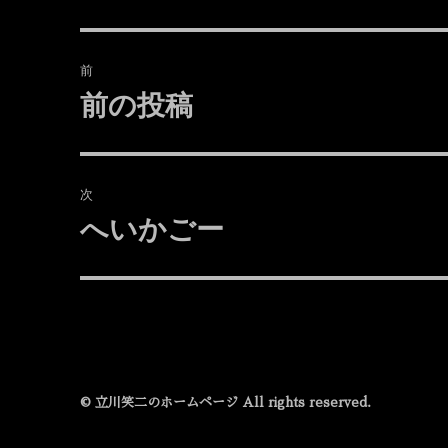
投
前
稿
前の投稿
前
の
ナ
投
ビ
稿:
次
ゲ
へいかごー
次
の
ー
投
シ
稿:
ョ
ン
© 立川笑二のホームページ All rights reserved.