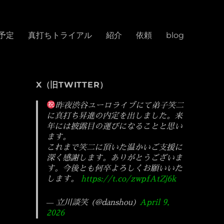
予定
真打ちトライアル
紹介
依頼
blog
X（旧TWITTER）
昨夜渋谷ユーロライブにて弟子笑二
に真打ち昇進の内定を出しました。来
年には披露目の運びになることと思い
ます。
これまで笑二に頂いた温かいご支援に
深く感謝します。ありがとうございま
す。今後とも何卒よろしくお願いいた
します。
https://t.co/zwpfAtZj6k
— 立川談笑 (@danshou)
April 9,
2026