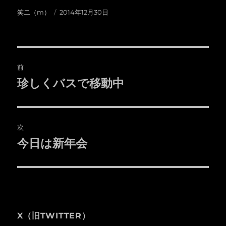
投
投
笑二（m）
2014年12月30日
稿
稿
者
日:
投
前
稿
珍しくバスで移動中
前
の
ナ
投
ビ
稿:
次
ゲ
今日は新年会
次
の
ー
投
シ
稿:
ョ
X（旧TWITTER）