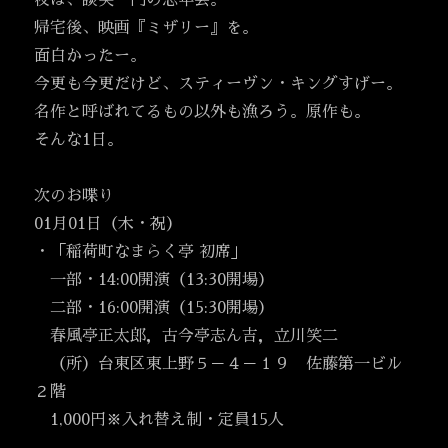
夜は、談笑一門の忘年会。
帰宅後、映画『ミザリー』を。
面白かったー。
今更も今更だけど、スティーヴン・キングすげー。
名作と呼ばれてるもの以外も漁ろう。原作も。
そんな1日。
次のお喋り
01月01日（木・祝）
・「稲荷町なまらく亭 初席」
一部・14:00開演（13:30開場）
二部・16:00開演（15:30開場）
春風亭正太郎，古今亭志ん吉，立川笑二
（所）台東区東上野５－４－１９ 佐藤第一ビル
２階
1,000円※入れ替え制・定員15人