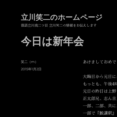
立川笑二のホームページ
落語立川流二ツ目 立川笑二の情報をお伝えします
今日は新年会
投
笑二（m）
あけましておめで
稿
投
2015年1月2日
者
稿
大晦日から元日に
日:
もっとも、午後4
元日の昨日は上野
正太郎兄、志ん吉
一部、二部、共に
一部で『鮫講釈』