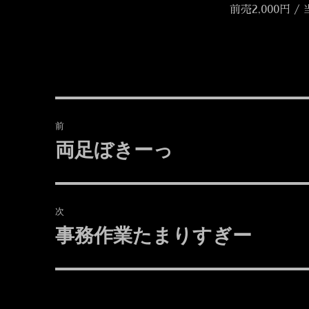
前売2,000円 / 
投
前
稿
両足ぼきーっ
前
の
ナ
投
ビ
稿:
次
ゲ
事務作業たまりすぎー
次
の
ー
投
シ
稿: