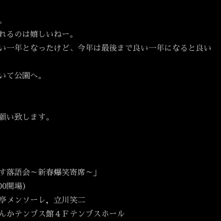
。
れるのは嬉しいねー。
い一年となったけど、今年は最後まで良い一年になると良い
いて公園へ。
願い致します。
す落語会～新春爆笑寄席～」
:00開場）
亭メンソーレ，立川笑二
んかテンブス館４Ｆテンブスホール