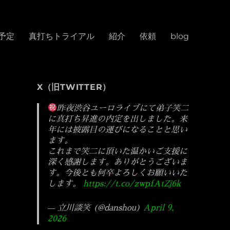
予定
真打ちトライアル
紹介
依頼
blog
X（旧TWITTER）
昨夜渋谷ユーロライブにて弟子笑二
に真打ち昇進の内定を出しました。来
年には披露目の運びになることと思い
ます。
これまで笑二に頂いた温かいご支援に
深く感謝します。ありがとうございま
す。今後とも何卒よろしくお願いいた
します。
https://t.co/zwpfAtZj6k
— 立川談笑 (@danshou)
April 9,
2026