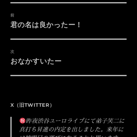
投
前
稿
君の名は良かったー！
前
の
ナ
投
ビ
稿:
次
ゲ
おなかすいたー
次
の
ー
投
シ
稿:
ョ
X（旧TWITTER）
ン
昨夜渋谷ユーロライブにて弟子笑二に
真打ち昇進の内定を出しました。来年に