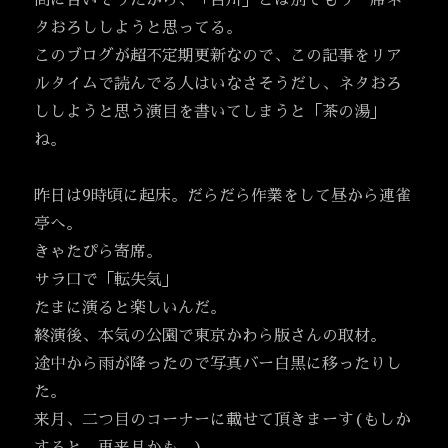
間に合いそうだから、「百川」とは別でもう一席ネ
タおろししようと思ってる。
このブログが超不定期更新なので、この記事をリア
ルタイムで読んでる人はいなさそうだし、ネタおろ
ししようと思う演目を書いてしまうと「茶の湯」
ね。
昨日は9時頃に起床。だらだら作業をして昼から連雀
亭へ。
きゃたぴら寄席。
サラ口で「転失気」
たまに演ると楽しいんだ。
終演後、本気の公園で東京かわら版さんの取材。
途中から雨が降ったので写真バー白黒に移ったりし
た。
来月、二つ目のコーナーに載せて頂きまーす(もしか