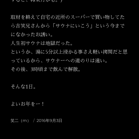
すると、再来月かも。)
取材を終えて自宅の近所のスーパーで買い物してた
ら吉笑兄さんから「サウナにいこう」という今まで
になかったお誘い。
人生初サウナは地獄だった。
というか、湯に5分以上浸かる事さえ軽い拷問だと思
っているから、サウナーへの道のりは遠い。
その後、3時頃まで飲んで解散。
そんな1日。
よいお年をー！
投
投
笑二（m）
2016年9月3日
稿
稿
者
日: