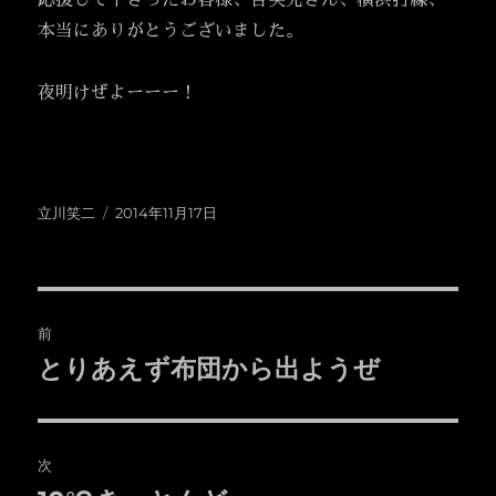
応援して下さったお客様、吉笑兄さん、横浜打線、
本当にありがとうございました。
夜明けぜよーーー！
投
投
立川笑二
2014年11月17日
稿
稿
者
日:
投
前
稿
とりあえず布団から出ようぜ
前
の
ナ
投
ビ
稿:
次