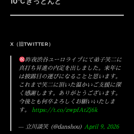
ゲ
10℃きっとんど
次
の
ー
投
シ
稿:
ョ
X（旧TWITTER）
ン
昨夜渋谷ユーロライブにて弟子笑二に
真打ち昇進の内定を出しました。来年に
は披露目の運びになることと思います。
これまで笑二に頂いた温かいご支援に深
く感謝します。ありがとうございます。
今後とも何卒よろしくお願いいたしま
す。
https://t.co/zwpfAtZj6k
— 立川談笑 (@danshou)
April 9, 2026