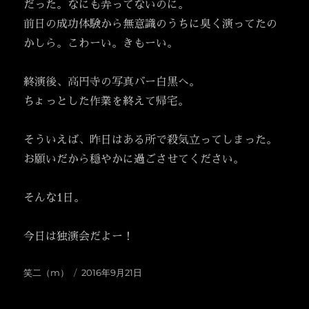
だった。なにも弄ってないのに。
前日の成功体験から無意識のうちに臭く演ってたの
かしら。こわーい。きもーい。
終演後、高円寺の写真バー白黒へ。
ちょっとした作業を終えて帰宅。
そういえば、昨日はある所で殺気立ってしまった。
お願いだから穏やかに過ごさせてください。
そんな1日。
今日は独演会だよー！
投
投
笑二（m）
2016年9月21日
稿
稿
者
日: