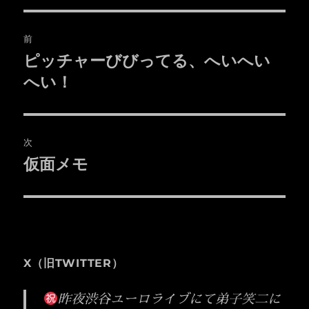
投
前
稿
ピッチャーびびってる、へいへい
前
の
へい！
ナ
投
ビ
稿:
ゲ
次
仮面メモ
次
ー
の
シ
投
稿:
ョ
ン
X（旧TWITTER）
昨夜渋谷ユーロライブにて弟子笑二に